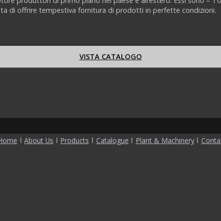
motore produttori di primo piano nel paese e all’estero. Essi sono – T
di offrire tempestiva fornitura di prodotti in perfette condizioni.
VISTA CATALOGO
Home
l
About Us
l
Products
l
Catalogue
l
Plant & Machinery
l
Conta