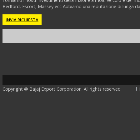
Forniamo i nostri rivestimenti della frizione a molti veicolo e del 
Bedford, Escort, Massey ecc Abbiamo una reputazione di lunga data 
INVIA RICHIESTA
Copyright @ Bajaj Export Corporation. All rights reserved.
l