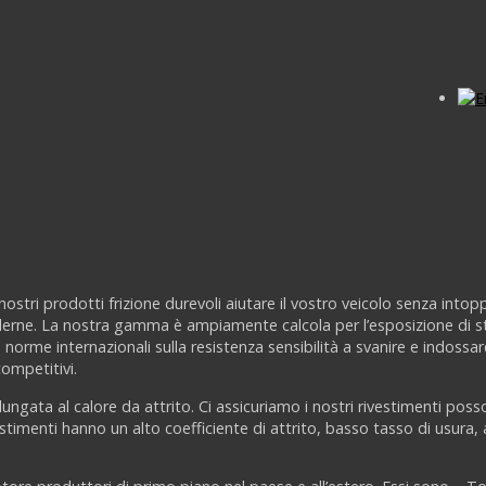
 nostri prodotti frizione durevoli aiutare il vostro veicolo senza into
oderne. La nostra gamma è ampiamente calcola per l’esposizione di st
e norme internazionali sulla resistenza sensibilità a svanire e indoss
ompetitivi.
olungata al calore da attrito. Ci assicuriamo i nostri rivestimenti po
estimenti hanno un alto coefficiente di attrito, basso tasso di usura