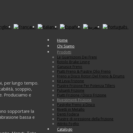
Home
Chi Siamo
Prodotti
Le Guarnizioni Dei Freni
Rotolo Brake Lining
Ganasce Freno
Piatti Freno & Piastre Olio Freno
Freno a Disco Rotori Del Freno & Drums
Kit Leva Frizione
ppi, per lungo tempo.
Piastre Frizione Per Potenza Tillers
abilità, scoppio,
Pulsanti Frizione
are. Produciamo e
Piatti Frizione / Disco Frizione
Rivestimenti Frizione
Pastiglie Freno a Disco
Rivetti in Metallo
ssono sopportare la
Denti Fodera
, abrasione bassa e
Piastre di pressione della frizione
Attrito Foglio
Catalogo