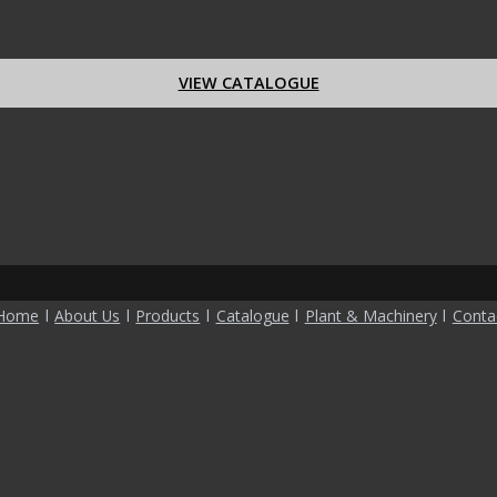
VIEW CATALOGUE
Home
l
About Us
l
Products
l
Catalogue
l
Plant & Machinery
l
Conta