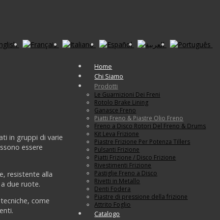
Home
Chi Siamo
Prodotti
Le Guarnizioni Dei Freni
Rotolo Brake Lining
Ganasce Freno
Piatti Freno & Piastre Olio Freno
Freno a Disco Rotori Del Freno & Drums
Kit Leva Frizione
ti in gruppi di varie
Piastre Frizione Per Potenza Tillers
Possono essere
Pulsanti Frizione
Piatti Frizione / Disco Frizione
Rivestimenti Frizione
Pastiglie Freno a Disco
, resistente alla
Rivetti in Metallo
i a due ruote.
Denti Fodera
Piastre di pressione della frizione
he tecniche, come
Attrito Foglio
enti.
Catalogo