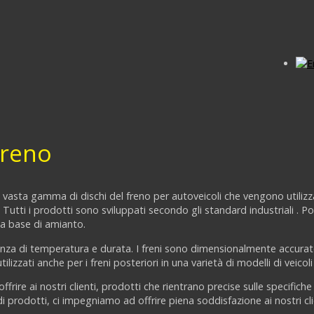
Freno
a vasta gamma di dischi del freno per autoveicoli che vengono utilizza
utti i prodotti sono sviluppati secondo gli standard industriali . 
o a base di amianto.
ranza di temperatura e durata. I freni sono dimensionalmente accurate
izzati anche per i freni posteriori in una varietà di modelli di veicol
ffrire ai nostri clienti, prodotti che rientrano precise sulle specific
di prodotti, ci impegniamo ad offrire piena soddisfazione ai nostri cli