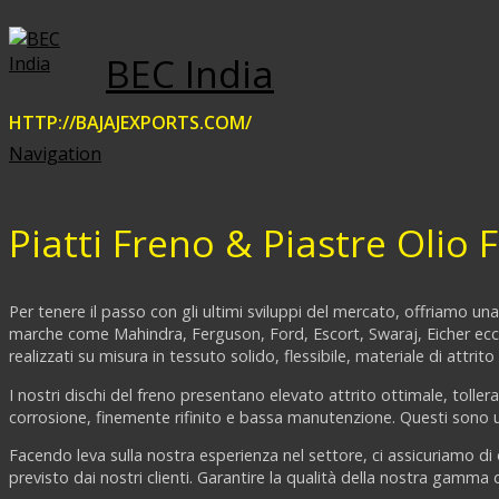
BEC India
HTTP://BAJAJEXPORTS.COM/
Navigation
Piatti Freno & Piastre Olio 
Per tenere il passo con gli ultimi sviluppi del mercato, offriamo un
marche come Mahindra, Ferguson, Ford, Escort, Swaraj, Eicher ecc T
realizzati su misura in tessuto solido, flessibile, materiale di attrit
I nostri dischi del freno presentano elevato attrito ottimale, tolle
corrosione, finemente rifinito e bassa manutenzione. Questi sono util
Facendo leva sulla nostra esperienza nel settore, ci assicuriamo di o
previsto dai nostri clienti. Garantire la qualità della nostra gamma 