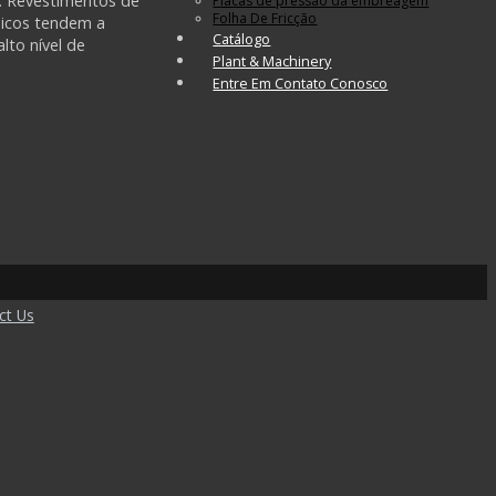
. Revestimentos de
Placas de pressão da embreagem
Folha De Fricção
nicos tendem a
Catálogo
to nível de
Plant & Machinery
Entre Em Contato Conosco
ct Us