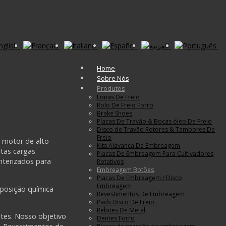
Home
Sobre Nós
Produtos
Lonas De Freio
Rolo De Freio Forro
Brake Shoes
Placas De Travão & Bocas óleo De Freio
Disco de Travão Rotores & Tambores De
Freio
 motor de alto
Kits Alavanca Da Embreagem
tas cargas
Placas De Embreagem Para Cultivadores
interizados para
Rotativos
Embreagem Botões
Placas De Embreagem / Disco
Embreagem
posição química
Revestimentos De Embreagem
Pads Disco De Freio
Rebites De Metal
tes. Nosso objetivo
Dentes Forro