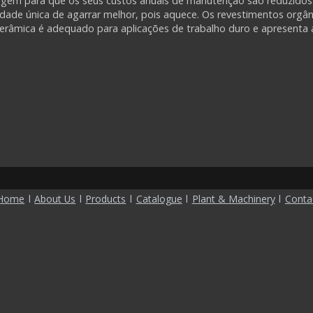
agem para que os seus custos anuais de manutenção são reduzidos
idade única de agarrar melhor, pois aquece. Os revestimentos orgâ
âmica é adequado para aplicações de trabalho duro e apresenta al
Home
l
About Us
l
Products
l
Catalogue
l
Plant & Machinery
l
Conta