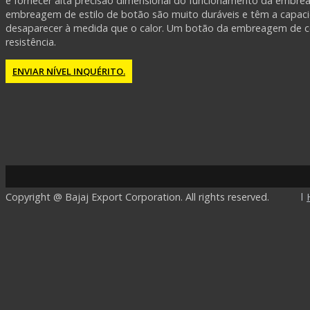
é fornecer alta precisão dimensional do funcionamento da embre
embreagem de estilo de botão são muito duráveis ​​e têm a capac
desaparecer à medida que o calor. Um botão da embreagem de cer
resistência.
ENVIAR NÍVEL INQUÉRITO.
Copyright @ Bajaj Export Corporation. All rights reserved.
l